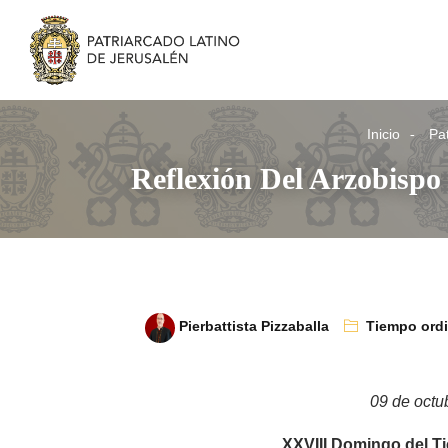
Inicio
Pat
Reflexión Del Arzobisp
Pierbattista Pizzaballa
Tiempo ordi
09 de octu
XXVIII Domingo del T