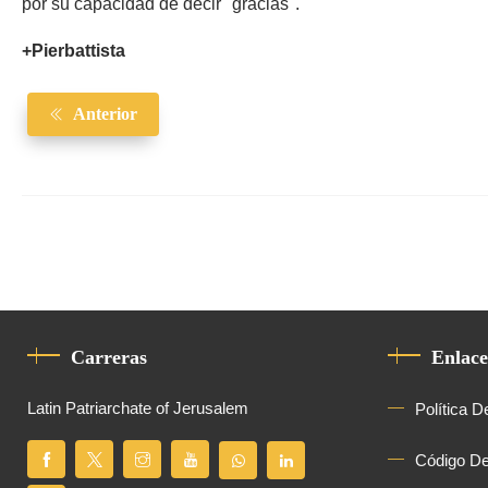
por su capacidad de decir "gracias".
+Pierbattista
Anterior
Carreras
Enlace
Latin Patriarchate of Jerusalem
Política D
Código D