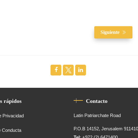
Siguiente
s rápidos
Contacto
Latin Patriarchate Road
e Privacidad
P.O.B 14152, Jerusalem 91141
e Conducta
Tel
: +972 (2) 6471400