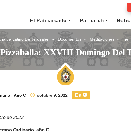
El Patriarcado
Patriarch
Notic
riarca Latino De Jerusalén
Documentos
Meditaciones
Tiem
o Pizzaballa: XXVIII Domingo Del 
Es
nario
,
Año C
octubre 9, 2022
bre de 2022
iempo Ordinario, año C