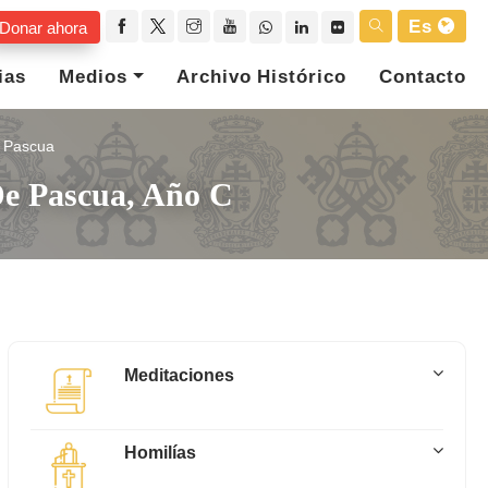
Es
Donar ahora
ias
Medios
Archivo Histórico
Contacto
Pascua
De Pascua, Año C
Meditaciones
Homilías