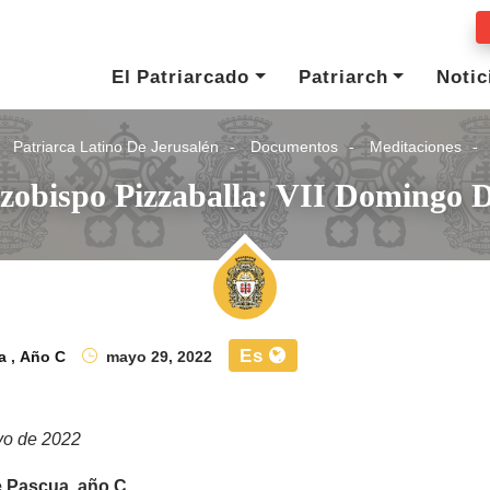
El Patriarcado
Patriarch
Notic
Patriarca Latino De Jerusalén
Documentos
Meditaciones
rzobispo Pizzaballa: VII Domingo 
Es
a
,
Año C
mayo 29, 2022
yo de 2022
e Pascua, año C