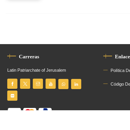
Carreras
Enlace
Latin Patriarchate of Jerusalem
Política D
Código D