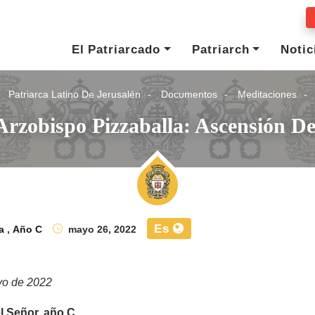
El Patriarcado
Patriarch
Notic
Patriarca Latino De Jerusalén
Documentos
Meditaciones
Arzobispo Pizzaballa: Ascensión D
Es
a
,
Año C
mayo 26, 2022
yo de 2022
l Señor, año C