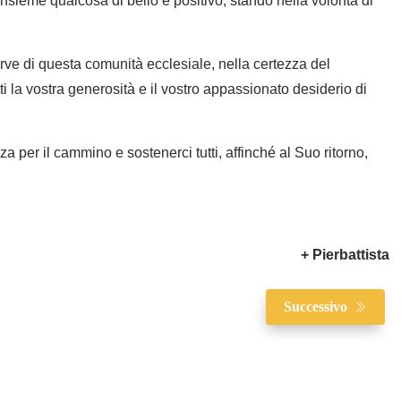
insieme qualcosa di bello e positivo, stando nella volontà di
rve di questa comunità ecclesiale, nella certezza del
i la vostra generosità e il vostro appassionato desiderio di
za per il cammino e sostenerci tutti, affinché al Suo ritorno,
+ Pierbattista
Successivo