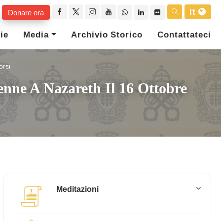
It
Donare ora
ie
Media
Archivio Storico
Contattateci
orsi
enne A Nazareth Il 16 Ottobre
Meditazioni