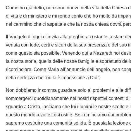
Come ho già detto, non sono nuovo nella vita della Chiesa 
di vita e di ministero e mi rendo conto che ho molto da impara
nel cammino che ci aspetta e che la nostra chiesa dovrà perc
Il Vangelo di oggi ci invita alla preghiera costante, a stare de
venuta con fede, certi e sicuri della sua presenza e del suo 
come questo sia possibile. Venendo qui a Nazareth noi desid
la nostra storia, quella delle nostre famiglie e soprattutto 
ricominciare. Come Maria all’annuncio dell’angelo, non comp
nella certezza che “nulla è impossibile a Dio”.
Non dobbiamo insomma guardare solo ai problemi e alle diffic
sommergerci quotidianamente nei nostri rispettivi contesti di v
sguardo a Cristo, lasciamo che lui illumini le nostre scelte e 
questo mondo a volte così ostile. Se cominciamo dai problemi
sapremo costruire una comunità solida. È questa la lezione 