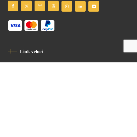
Link veloci
Informativa Sulla Privacy
Codice Di Condotta
Contatto
Latin Patriarchate Road
P.O.B 14152, Jerusalem 9114101