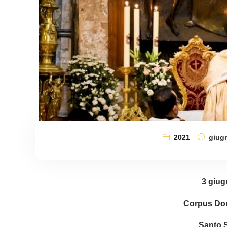
2021
giugn
3 giug
Corpus Dom
Santo 