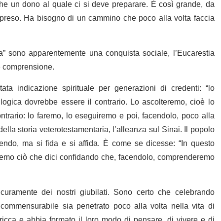
he un dono al quale ci si deve preparare. È così grande, da
reso. Ha bisogno di un cammino che poco alla volta faccia
ora” sono apparentemente una conquista sociale, l’Eucarestia
e comprensione.
ta indicazione spirituale per generazioni di credenti: “lo
logica dovrebbe essere il contrario. Lo ascolteremo, cioè lo
ontrario: lo faremo, lo eseguiremo e poi, facendolo, poco alla
la storia veterotestamentaria, l’alleanza sul Sinai. Il popolo
do, ma si fida e si affida. È come se dicesse: “In questo
remo ciò che dici confidando che, facendolo, comprenderemo
curamente dei nostri giubilati. Sono certo che celebrando
ncommensurabile sia penetrato poco alla volta nella vita di
icca e abbia formato il loro modo di pensare, di vivere e di