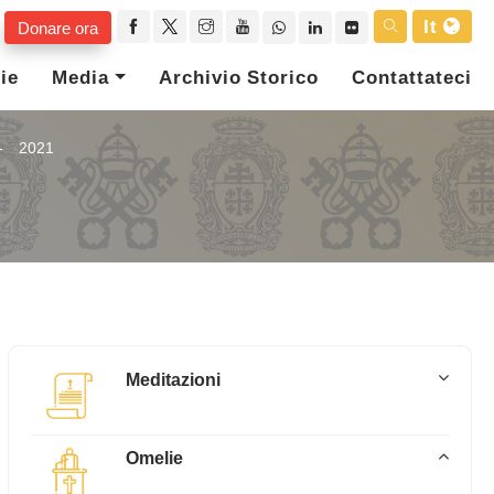
It
Donare ora
ie
Media
Archivio Storico
Contattateci
2021
Meditazioni
Omelie