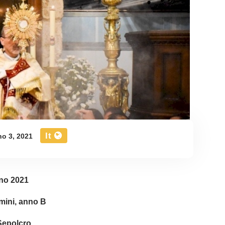
It
o 3, 2021
no 2021
ini, anno B
Sepolcro