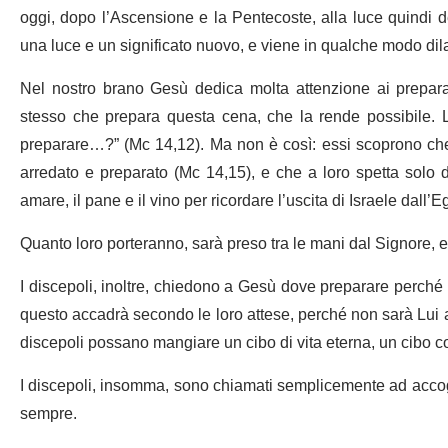
oggi, dopo l’Ascensione e la Pentecoste, alla luce quindi
una luce e un significato nuovo, e viene in qualche modo dilata
Nel nostro brano Gesù dedica molta attenzione ai prepara
stesso che prepara questa cena, che la rende possibile. L
preparare…?” (Mc 14,12). Ma non è così: essi scoprono che
arredato e preparato (Mc 14,15), e che a loro spetta solo di
amare, il pane e il vino per ricordare l’uscita di Israele dall’Eg
Quanto loro porteranno, sarà preso tra le mani dal Signore, e
I discepoli, inoltre, chiedono a Gesù dove preparare perché
questo accadrà secondo le loro attese, perché non sarà Lui a 
discepoli possano mangiare un cibo di vita eterna, un cibo
I discepoli, insomma, sono chiamati semplicemente ad acco
sempre.