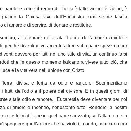
parole e come il regno di Dio si è fatto vicino: è vicino, è
 quando la Chiesa vive dell’Eucaristia, cioè se ne lascia
o di amare e di servire, di donare e restituire.
’esempio, a celebrare nella vita il dono dell’amore ricevuto e
oti, perché diventino veramente a loro volta pane spezzato per
venti davvero per tutti noi uno stile di vita, un continuo farsi
erdoti che in questo momento faticano a vivere tutto ciò, che
luce e la vita vera nell’unione con Cristo.
Terra, divisa e ferita da odio e rancore. Sperimentiamo
frutti dell’odio e il potere del divisore. E in questi giorni di
nte a tale odio e rancore, l’Eucarestia deve diventare per noi
nza di amore e incontro, nonostante tutto. Rendere la nostra
o certi, infatti, che in quel pane spezzato, sull’altare e nella
può spegnere quell’amore che ha vinto il mondo, nemmeno ora