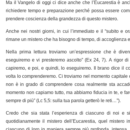
Ma il Vangelo di oggi ci dice anche che l’Eucarestia è anc
richiedere tempo e preparazione perché possa essere comp
prendere coscienza della grandezza di questo mistero.
Anche nei nostri giorni, in cui l’immediato e il “subito e 
rimane un mistero che ha bisogno di tempo, di accoglienza 
Nella prima lettura troviamo un’espressione che è diventa
eseguiremo e vi presteremo ascolto” (Ex 24, 7). A rigor di 
capiremo, e poi, e quindi, lo eseguiremo. Il brano dice il c
volta lo comprenderemo. Ci troviamo nel momento capitale del
non è in grado di comprendere cosa realmente sta accaden
momento non capiamo tutto, ma abbiamo fiducia in te, e fa
sempre di più” (Lc 5,5: sulla tua parola getterò le reti…”).
Credo che sia stata l’esperienza di ciascuno di noi e si
quotidianamente il mistero dell’Eucarestia, quel mistero i
ciascuno di loro in maniera sempre più profonda, intensa, r