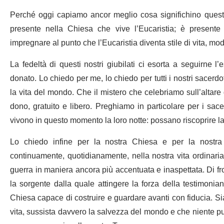
Perché oggi capiamo ancor meglio cosa significhino queste 
presente nella Chiesa che vive l’Eucaristia; è presente
impregnare al punto che l’Eucaristia diventa stile di vita, mod
La fedeltà di questi nostri giubilati ci esorta a seguirne l
donato. Lo chiedo per me, lo chiedo per tutti i nostri sacerd
la vita del mondo. Che il mistero che celebriamo sull’altare di
dono, gratuito e libero. Preghiamo in particolare per i sac
vivono in questo momento la loro notte: possano riscoprire la 
Lo chiedo infine per la nostra Chiesa e per la nostra 
continuamente, quotidianamente, nella nostra vita ordinaria i 
guerra in maniera ancora più accentuata e inaspettata. Di fro
la sorgente dalla quale attingere la forza della testimonia
Chiesa capace di costruire e guardare avanti con fiducia. Siam
vita, sussista davvero la salvezza del mondo e che niente 