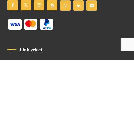
Link veloci
Informativa Sulla Privacy
Codice Di Condotta
Contatto
Latin Patriarchate Road
P.O.B 14152, Jerusalem 9114101