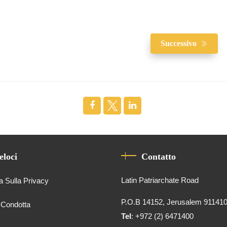
Successivo
eloci
Contatto
Latin Patriarchate Road
a Sulla Privacy
P.O.B 14152, Jerusalem 91141
 Condotta
Tel
: +972 (2) 6471400