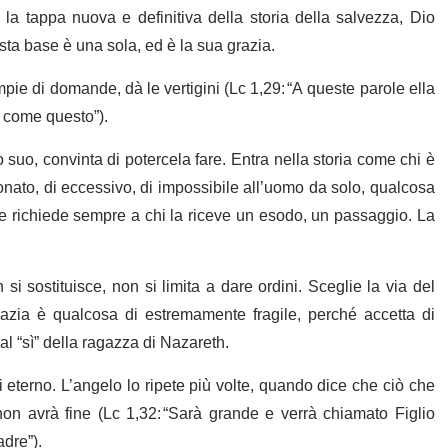
la tappa nuova e definitiva della storia della salvezza, Dio
sta base è una sola, ed è la sua grazia.
pie di domande, dà le vertigini (Lc 1,29: “A queste parole ella
o come questo”).
 suo, convinta di potercela fare. Entra nella storia come chi è
ato, di eccessivo, di impossibile all’uomo da solo, qualcosa
, e richiede sempre a chi la riceve un esodo, un passaggio. La
 si sostituisce, non si limita a dare ordini. Sceglie la via del
grazia è qualcosa di estremamente fragile, perché accetta di
al “sì” della ragazza di Nazareth.
eterno. L’angelo lo ripete più volte, quando dice che ciò che
n avrà fine (Lc 1,32: “Sarà grande e verrà chiamato Figlio
adre”).