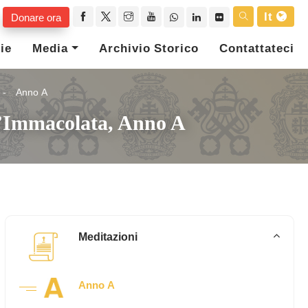
It
Donare ora
ie
Media
Archivio Storico
Contattateci
Anno A
ll’Immacolata, Anno A
Meditazioni
Anno A