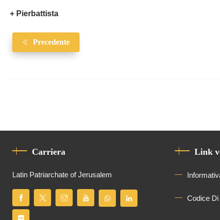
+ Pierbattista
Precedente
Carriera
Link v
Latin Patriarchate of Jerusalem
Informativ
Codice Di