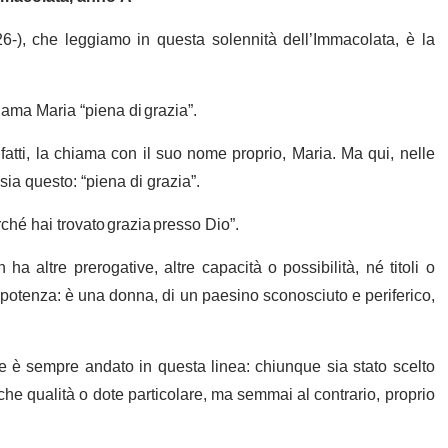
-), che leggiamo in questa solennità dell’Immacolata, è la
iama Maria “piena di grazia”.
atti, la chiama con il suo nome proprio, Maria. Ma qui, nelle
sia questo: “piena di grazia”.
rché hai trovato grazia presso Dio”.
 altre prerogative, altre capacità o possibilità, né titoli o
l’impotenza: è una donna, di un paesino sconosciuto e periferico,
one è sempre andato in questa linea: chiunque sia stato scelto
alche qualità o dote particolare, ma semmai al contrario, proprio