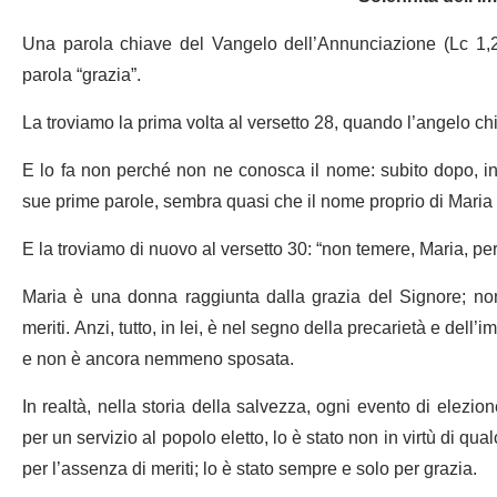
Una parola chiave del Vangelo dell’Annunciazione (Lc 1,26
parola “grazia”.
La troviamo la prima volta al versetto 28, quando l’angelo ch
E lo fa non perché non ne conosca il nome: subito dopo, inf
sue prime parole, sembra quasi che il nome proprio di Maria 
E la troviamo di nuovo al versetto 30: “non temere, Maria, pe
Maria è una donna raggiunta dalla grazia del Signore; non ha
meriti. Anzi, tutto, in lei, è nel segno della precarietà e del
e non è ancora nemmeno sposata.
In realtà, nella storia della salvezza, ogni evento di elezi
per un servizio al popolo eletto, lo è stato non in virtù di qu
per l’assenza di meriti; lo è stato sempre e solo per grazia.