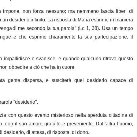
non impone, non forza nessuno; ma nemmeno lascia liberi di
a un desiderio infinito. La risposta di Maria esprime in maniera
avvenga di me secondo la tua parola” (Lc 1, 38). Usa un tempo
lingue e che esprime chiaramente la sua partecipazione, il
rio impallidisce e svanisce, e quando qualcuno ritrova questo
 non obbedire a ciò che ha in cuore.
nta gente dispersa, e susciterà quel desiderio capace di
parola “desiderio”.
izia con questo evento misterioso nella sperduta cittadina di
 con il suo amore gratuito e preveniente. Dall’altra l’uomo,
 desiderio, di attesa, di risposta, di dono.