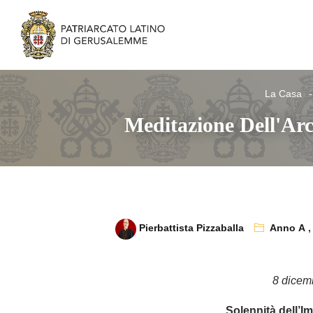
La Casa
Meditazione Dell'Arc
Pierbattista Pizzaballa
Anno A
8 dicem
Solennità dell’I