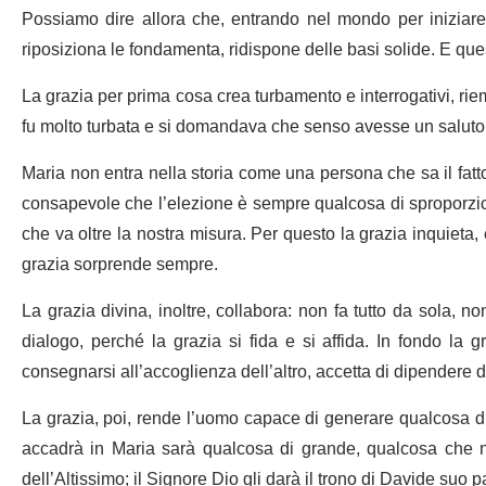
Possiamo dire allora che, entrando nel mondo per iniziare 
riposiziona le fondamenta, ridispone delle basi solide. E que
La grazia per prima cosa crea turbamento e interrogativi, riem
fu molto turbata e si domandava che senso avesse un salut
Maria non entra nella storia come una persona che sa il fatto
consapevole che l’elezione è sempre qualcosa di sproporzion
che va oltre la nostra misura. Per questo la grazia inquieta
grazia sorprende sempre.
La grazia divina, inoltre, collabora: non fa tutto da sola, non
dialogo, perché la grazia si fida e si affida. In fondo la 
consegnarsi all’accoglienza dell’altro, accetta di dipendere d
La grazia, poi, rende l’uomo capace di generare qualcosa di 
accadrà in Maria sarà qualcosa di grande, qualcosa che no
dell’Altissimo; il Signore Dio gli darà il trono di Davide suo p