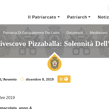
Il Patriarcato
Patriarch
Notiz
Patriarca Di Gerusalemme Dei Latini
Documenti
Meditazioni
ivescovo Pizzaballa: Solennità De
It
,
L'Avvento
dicembre 8, 2019
bre 2019
mmacolata, anno A