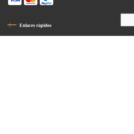
Enlaces rápidos
Política De Privacidad
Código De Conducta
Contacto
Latin Patriarchate Road
P.O.B 14152, Jerusalem 9114101
Tel
: +972 (2) 6471400
Email:
Chancellery@lpj.org