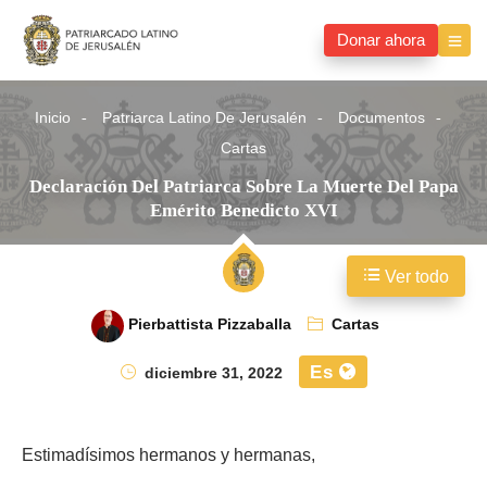
Donar ahora
Inicio
Patriarca Latino De Jerusalén
Documentos
Cartas
Declaración Del Patriarca Sobre La Muerte Del Papa
Emérito Benedicto XVI
Ver todo
Pierbattista Pizzaballa
Cartas
Es
diciembre 31, 2022
Estimadísimos hermanos y hermanas,