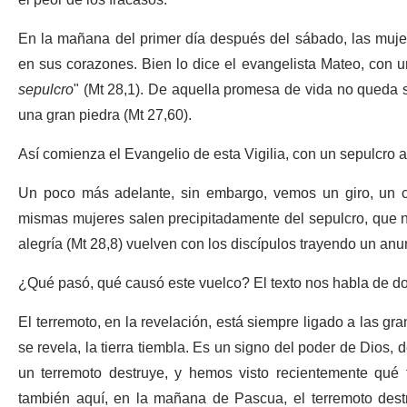
el peor de los fracasos.
En la mañana del primer día después del sábado, las mujere
en sus corazones. Bien lo dice el evangelista Mateo, con u
sepulcro
" (Mt 28,1). De aquella promesa de vida no queda 
una gran piedra (Mt 27,60).
Así comienza el Evangelio de esta Vigilia, con un sepulcro al 
Un poco más adelante, sin embargo, vemos un giro, un ca
mismas mujeres salen precipitadamente del sepulcro, que no 
alegría (Mt 28,8) vuelven con los discípulos trayendo un anu
¿Qué pasó, qué causó este vuelco? El texto nos habla de do
El terremoto, en la revelación, está siempre ligado a las gr
se revela, la tierra tiembla. Es un signo del poder de Dios
un terremoto destruye, y hemos visto recientemente qué f
también aquí, en la mañana de Pascua, el terremoto destr