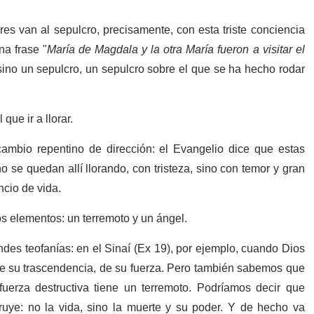
s van al sepulcro, precisamente, con esta triste conciencia
na frase "
María de Magdala y la otra María fueron a visitar el
sino un sepulcro, un sepulcro sobre el que se ha hecho rodar
que ir a llorar.
mbio repentino de dirección: el Evangelio dice que estas
se quedan allí llorando, con tristeza, sino con temor y gran
ncio de vida.
s elementos: un terremoto y un ángel.
andes teofanías: en el Sinaí (Ex 19), por ejemplo, cuando Dios
, de su trascendencia, de su fuerza. Pero también sabemos que
uerza destructiva tiene un terremoto. Podríamos decir que
uye: no la vida, sino la muerte y su poder. Y de hecho va