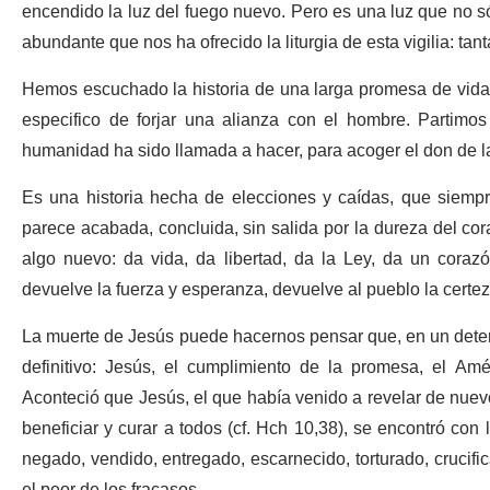
encendido la luz del fuego nuevo. Pero es una luz que no s
abundante que nos ha ofrecido la liturgia de esta vigilia: tan
Hemos escuchado la historia de una larga promesa de vida
especifico de forjar una alianza con el hombre. Partimos 
humanidad ha sido llamada a hacer, para acoger el don de l
Es una historia hecha de elecciones y caídas, que siempr
parece acabada, concluida, sin salida por la dureza del co
algo nuevo: da vida, da libertad, da la Ley, da un cora
devuelve la fuerza y esperanza, devuelve al pueblo la certe
La muerte de Jesús puede hacernos pensar que, en un deter
definitivo: Jesús, el cumplimiento de la promesa, el Am
Aconteció que Jesús, el que había venido a revelar de nuevo
beneficiar y curar a todos (cf. Hch 10,38), se encontró con
negado, vendido, entregado, escarnecido, torturado, cruci