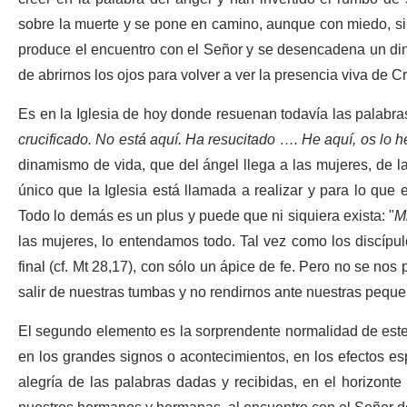
sobre la muerte y se pone en camino, aunque con miedo, si
produce el encuentro con el Señor y se desencadena un d
de abrirnos los ojos para volver a ver la presencia viva de Cr
Es en la Iglesia de hoy donde resuenan todavía las palabras
crucificado. No está aquí. Ha resucitado …. He aquí, os lo h
dinamismo de vida, que del ángel llega a las mujeres, de la
único que la Iglesia está llamada a realizar y para lo que e
Todo lo demás es un plus y puede que ni siquiera exista: "
M
las mujeres, lo entendamos todo. Tal vez como los discípu
final (cf. Mt 28,17), con sólo un ápice de fe. Pero no se no
salir de nuestras tumbas y no rendirnos ante nuestras pequ
El segundo elemento es la sorprendente normalidad de este 
en los grandes signos o acontecimientos, en los efectos esp
alegría de las palabras dadas y recibidas, en el horizonte