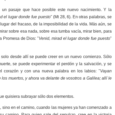
, un pasaje que hace posible este nuevo nacimiento. Y la
d el lugar donde fue puesto
" (Mt 28, 6). En otras palabras, se
 lugar del fracaso, de la imposibilidad de la vida. Más aún, se
 mirar sobre esa nada, sobre esa tumba vacía, mirar bien, para
la Promesa de Dios: "
Venid, mirad el lugar donde fue puesto
"
, solo desde allí se puede creer en un nuevo comienzo. Sólo
erte, se puede experimentar el perdón y la salvación, y se
l corazón y con una nueva palabra en los labios: "
Vayan
 los muertos, y ahora va delante de vosotros a Galilea; allí le
que quisiera subrayar sólo dos elementos.
o, sino en el camino, cuando las mujeres ya han comenzado a
su camino. Para quien sale del sepulcro, cree en la victoria