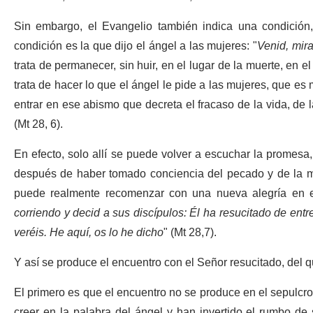
Sin embargo, el Evangelio también indica una condición
condición es la que dijo el ángel a las mujeres: "
Venid, mira
trata de permanecer, sin huir, en el lugar de la muerte, en el
trata de hacer lo que el ángel le pide a las mujeres, que es
entrar en ese abismo que decreta el fracaso de la vida, de 
(Mt 28, 6).
En efecto, solo allí se puede volver a escuchar la promesa
después de haber tomado conciencia del pecado y de la mu
puede realmente recomenzar con una nueva alegría en e
corriendo y decid a sus discípulos: Él ha resucitado de entre
veréis. He aquí, os lo he dicho
" (Mt 28,7).
Y así se produce el encuentro con el Señor resucitado, del 
El primero es que el encuentro no se produce en el sepulcr
creer en la palabra del ángel y han invertido el rumbo de 