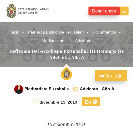
Donar ahora
Inicio
Patriarca Latino De Jerusalén
Documentos
Meditaciones
Adviento
Reflexión Del Arzobispo Pizzaballa: III Domingo De
Adviento, Año A
Ver todo
Pierbattista Pizzaballa
Adviento
,
Año A
Es
diciembre 15, 2019
15 diciembre 2019