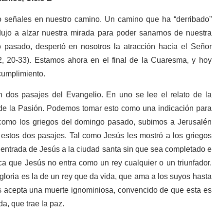
 señales en nuestro camino. Un camino que ha “derribado”
ujo a alzar nuestra mirada para poder sanarnos de nuestra
o pasado, despertó en nosotros la atracción hacia el Señor
2, 20-33). Estamos ahora en el final de la Cuaresma, y hoy
cumplimiento.
n dos pasajes del Evangelio. En uno se lee el relato de la
o de la Pasión. Podemos tomar esto como una indicación para
 como los griegos del domingo pasado, subimos a Jerusalén
e estos dos pasajes. Tal como Jesús les mostró a los griegos
a entrada de Jesús a la ciudad santa sin que sea completado e
ica que Jesús no entra como un rey cualquier o un triunfador.
 gloria es la de un rey que da vida, que ama a los suyos hasta
os acepta una muerte ignominiosa, convencido de que esta es
da, que trae la paz.