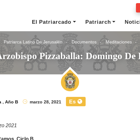
El Patriarcado
Patriarch
Notic
Patriarca Latino De Jerusalén
Documentos
Meditaciones
Arzobispo Pizzaballa: Domingo De
Es
a
,
Año B
marzo 28, 2021
zo 2021
amos, Ciclo B