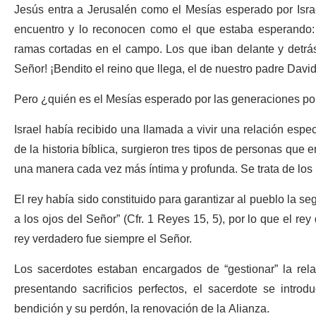
Jesús entra a Jerusalén como el Mesías esperado por Isra
encuentro y lo reconocen como el que estaba esperando:
ramas cortadas en el campo. Los que iban delante y detrás
Señor! ¡Bendito el reino que llega, el de nuestro padre Davi
Pero ¿quién es el Mesías esperado por las generaciones por
Israel había recibido una llamada a vivir una relación espec
de la historia bíblica, surgieron tres tipos de personas que 
una manera cada vez más íntima y profunda. Se trata de los r
El rey había sido constituido para garantizar al pueblo la seg
a los ojos del Señor” (Cfr. 1 Reyes 15, 5), por lo que el re
rey verdadero fue siempre el Señor.
Los sacerdotes estaban encargados de “gestionar” la relac
presentando sacrificios perfectos, el sacerdote se intro
bendición y su perdón, la renovación de la Alianza.