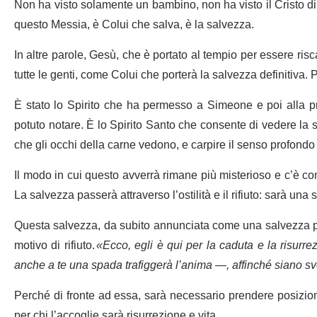
Non ha visto solamente un bambino, non ha visto il Cristo di 
questo Messia, è Colui che salva, è la salvezza.
In altre parole, Gesù, che è portato al tempio per essere risc
tutte le genti, come Colui che porterà la salvezza definitiva.
È stato lo Spirito che ha permesso a Simeone e poi alla p
potuto notare. È lo Spirito Santo che consente di vedere la s
che gli occhi della carne vedono, e carpire il senso profond
Il modo in cui questo avverrà rimane più misterioso e c’è co
La salvezza passerà attraverso l’ostilità e il rifiuto: sarà un
Questa salvezza, da subito annunciata come una salvezza per
motivo di rifiuto.
«Ecco, egli è qui per la caduta e la risurr
anche a te una spada trafiggerà l’anima —, affinché siano svel
Perché di fronte ad essa, sarà necessario prendere posizione
per chi l’accoglie sarà risurrezione e vita.