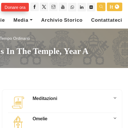
It
Donare ora
ie
Media
Archivio Storico
Contattateci
l Tempo Ordinario
us In The Temple, Year A
Meditazioni
Omelie