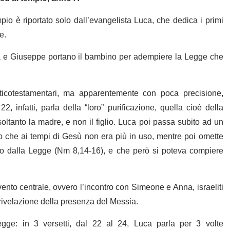
pio è riportato solo dall’evangelista Luca, che dedica i primi
re.
a e Giuseppe portano il bambino per adempiere la Legge che
anticotestamentari, ma apparentemente con poca precisione,
 infatti, parla della “loro” purificazione, quella cioè della
tanto la madre, e non il figlio. Luca poi passa subito ad un
ito che ai tempi di Gesù non era più in uso, mentre poi omette
itto dalla Legge (Nm 8,14-16), e che però si poteva compiere
vento centrale, ovvero l’incontro con Simeone e Anna, israeliti
a rivelazione della presenza del Messia.
Legge: in 3 versetti, dal 22 al 24, Luca parla per 3 volte