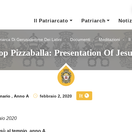
Il Patriarcato
Patriarch
Notiz
riarca Di Gerusalemme Dei Latini
Documenti
Meditazioni
I
p Pizzaballa: Presentation Of Jes
It
inario
,
Anno A
febbraio 2, 2020
aio 2020
sù al tempio, anno A